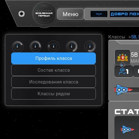
Меню
—:—
ДОБРО ПО
Классы
5В,
Регион
Свердло
5В
Профиль класса
Муниципал
МАО
город Ек
1
Состав класса
Учебное з
Исследования класса
Муницип
углубле
Классы рядом
Учебное з
МАОУ СО
Ста