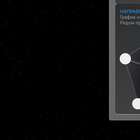
НАПРАВ
График 
Рядом п