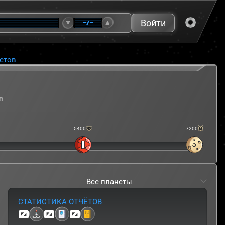
Войти
—/—
етов
в
5400
7200
няя общеобразовательная школа № 208 с
СТАТИСТИКА ОТЧЁТОВ
0
0
0